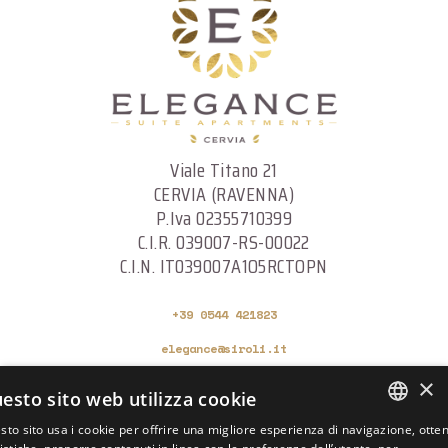
Viale Titano 21
CERVIA (RAVENNA)
P.Iva 02355710399
C.I.R. 039007-RS-00022
C.I.N. IT039007A1O5RCTOPN
+39 0544 421823
elegance@siroli.it
×
esto sito web utilizza cookie
COME RAGGIUNGERCI
sto sito usa i cookie per offrire una migliore esperienza di navigazione, otte
ITALIAN